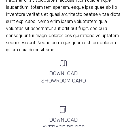
natus error sit voluptatem accusantium doloremque
laudantium, totam rem aperiam, eaque ipsa quae ab illo
inventore veritatis et quasi architecto beatae vitae dicta
sunt explicabo. Nemo enim ipsam voluptatem quia
voluptas sit aspernatur aut odit aut fugit, sed quia
consequuntur magni dolores eos qui ratione voluptatem
sequi nesciunt. Neque porro quisquam est, qui dolorem
ipsum quia dolor sit amet.


DOWNLOAD
SHOWROOM CARD


DOWNLOAD